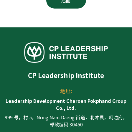
后面
CP Leadership Institute
地址:
Leadership Development Charoen Pokphand Group
Co., Ltd.
999 号，村 5，Nong Nam Daeng 街道，北冲县，呵叻府，
邮政编码 30450