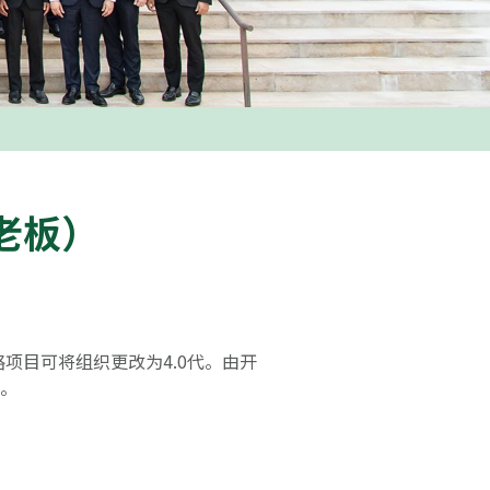
老板）
项目可将组织更改为4.0代。由开
。