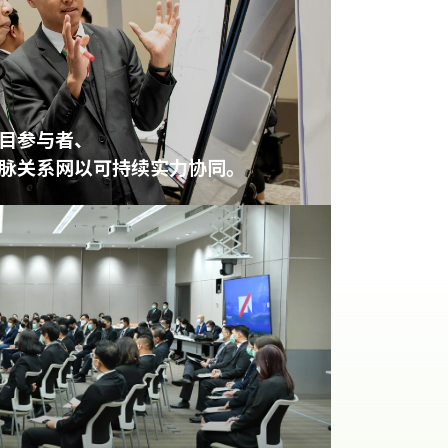
目参与者、
脉关系网以可持续实力协同。