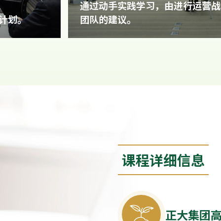
通过动手实践学习，由进行运营战
计划。
团队的建议。
课程详细信息
正大集团