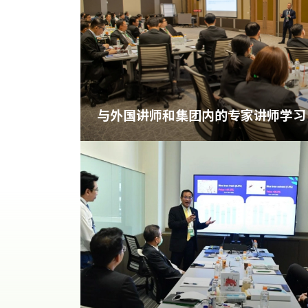
与外国讲师和集团内的专家讲师学习