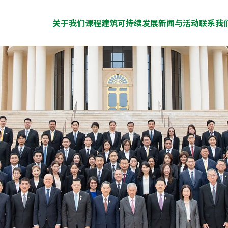
关于我们
课程
建筑
可持续发展
新闻与活动
联系我