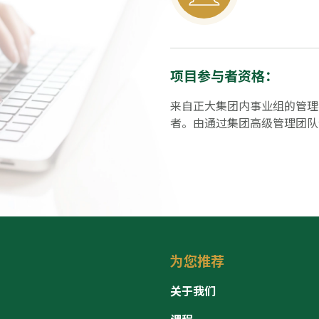
项目参与者资格：
来自正大集团内事业组的管理
者。由通过集团高级管理团队
为您推荐
关于我们