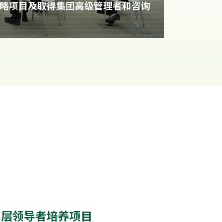
略项目及取得集团高级管理者和咨询
高层领导者培养项目