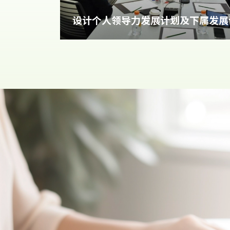
设计个人领导力发展计划及下属发展