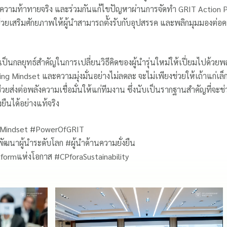
ความท้าทายจริง และร่วมกันแก้ไขปัญหาผ่านการจัดทำ GRIT Action P
ช่วยเสริมศักยภาพให้ผู้นำสามารถตั้งรับกับอุปสรรค และพลิกมุมมองต่
เป็นกลยุทธ์สำคัญในการเปลี่ยนวิธีคิดของผู้นำรุ่นใหม่ให้เปี่ยมไปด้วยพ
Winning Mindset และความมุ่งมั่นอย่างไม่ลดละ จะไม่เพียงช่วยให้เถ้าแก
วยส่งต่อพลังความเชื่อมั่นให้แก่ทีมงาน ซึ่งนับเป็นรากฐานสำคัญที่จะช่
ยืนได้อย่างแท้จริง
ngMindset #PowerOfGRIT
ฒนาผู้นำระดับโลก #ผู้นำด้านความยั่งยืน
ormแห่งโอกาส #CPforaSustainability