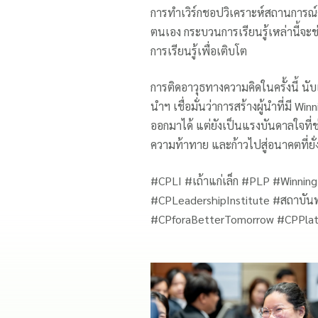
การทำเวิร์กชอปวิเคราะห์สถานการณ์
ตนเอง กระบวนการเรียนรู้เหล่านี้จะ
การเรียนรู้เพื่อเติบโต
การติดอาวุธทางความคิดในครั้งนี้ นับ
นำฯ เชื่อมั่นว่าการสร้างผู้นำที่มี 
ออกมาได้ แต่ยังเป็นแรงบันดาลใจที่ช่
ความท้าทาย และก้าวไปสู่อนาคตที่ยั่ง
#CPLI #เถ้าแก่เล็ก #PLP #Winni
#CPLeadershipInstitute #สถาบันพั
#CPforaBetterTomorrow #CPPlatf