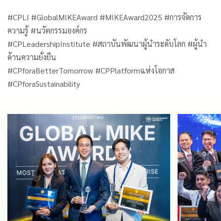
#CPLI #GlobalMIKEAward #MIKEAward2025 #การจัดการ
ความรู้ #นวัตกรรมองค์กร
#CPLeadershipInstitute #สถาบันพัฒนาผู้นำระดับโลก #ผู้นำ
ด้านความยั่งยืน
#CPforaBetterTomorrow #CPPlatformแห่งโอกาส
#CPforaSustainability