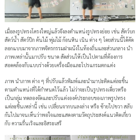
เมื่อลงรูปทรงโครงใหญ่แล้วจึงลงตำแหน่งรูปทรงย่อย เช่น สัตว์บก
สัตว์น้ำ สัตว์ปีก ต้นไม้ พุ่มไม้ ก้อนหิน เนิน ต่าง ๆ โดยส่วนนี้ได้คัด
ลอกแบบมาจากภาพจิตรกรรมฝาผนังในท้องถิ่นและส่วนกลาง นำ
ภาพเหล่านั้นมาปรับ ขนาด สัดส่วนให้เป็นไปตามที่ต้องการ
สอดคล้องกับแบบร่างด้วยเครื่องมือและโปรแกรมตกแต่ง
ภาพ นำภาพ ต่าง ๆ ที่ปรับแล้วพิมพ์และนำมาปะติดแต่ละชิ้น
ตามตำแหน่งที่ได้กำหนดไว้แล้ว ไม่ว่าจะเป็นรูปทรงเดี่ยวหรือ
เป็นกลุ่ม ทดลองจัดและปรับแต่งองค์ประกอบของภาพรูปทรง
แต่ละชิ้นเหล่านี้ เช่น เปลี่ยนจากบนลงล่าง หรือ ซ้ายไปขวา สลับ
กันไปมาจนเห็นว่าพอใจและแสดงตามวัตถุประสงค์แนวคิดเกี่ยว
กับ ความรื่นเริงและอิสระเสรี