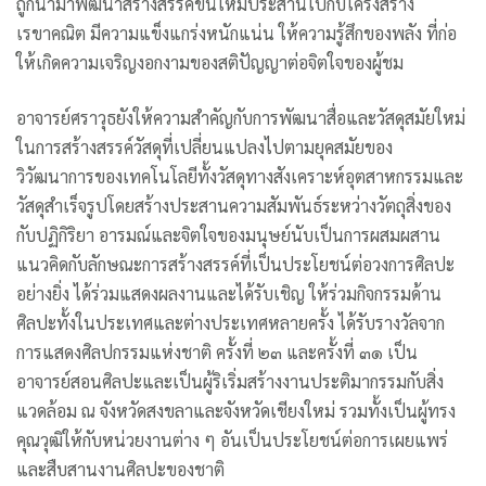
ถูกนำมาพัฒนาสร้างสรรค์ขึ้นใหม่ประสานไปกับโครงสร้าง
เรขาคณิต มีความแข็งแกร่งหนักแน่น ให้ความรู้สึกของพลัง ที่ก่อ
ให้เกิดความเจริญงอกงามของสติปัญญาต่อจิตใจของผู้ชม
อาจารย์ศราวุธยังให้ความสำคัญกับการพัฒนาสื่อและวัสดุสมัยใหม่
ในการสร้างสรรค์วัสดุที่เปลี่ยนแปลงไปตามยุคสมัยของ
วิวัฒนาการของเทคโนโลยีทั้งวัสดุทางสังเคราะห์อุตสาหกรรมและ
วัสดุสำเร็จรูปโดยสร้างประสานความสัมพันธ์ระหว่างวัตถุสิ่งของ
กับปฏิกิริยา อารมณ์และจิตใจของมนุษย์นับเป็นการผสมผสาน
แนวคิดกับลักษณะการสร้างสรรค์ที่เป็นประโยชน์ต่อวงการศิลปะ
อย่างยิ่ง ได้ร่วมแสดงผลงานและได้รับเชิญ ให้ร่วมกิจกรรมด้าน
ศิลปะทั้งในประเทศและต่างประเทศหลายครั้ง ได้รับรางวัลจาก
การแสดงศิลปกรรมแห่งชาติ ครั้งที่ ๒๓ และครั้งที่ ๓๑ เป็น
อาจารย์สอนศิลปะและเป็นผู้ริเริ่มสร้างงานประติมากรรมกับสิ่ง
แวดล้อม ณ จังหวัดสงขลาและจังหวัดเชียงใหม่ รวมทั้งเป็นผู้ทรง
คุณวุฒิให้กับหน่วยงานต่าง ๆ อันเป็นประโยชน์ต่อการเผยแพร่
และสืบสานงานศิลปะของชาติ