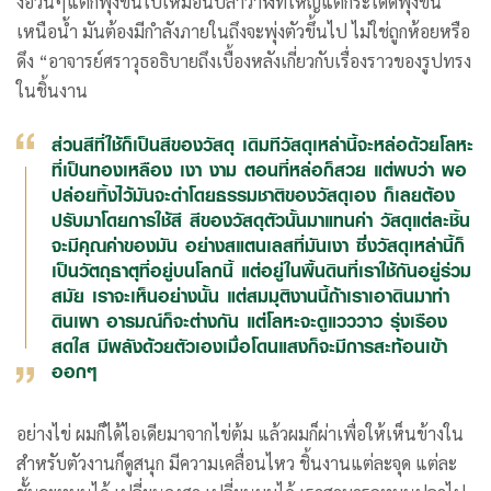
งอ้วนๆแต่ก็พุ่งขึ้นไปเหมือนปลาวาฬที่ใหญ่แต่กระโดดพุ่งขึ้น
เหนือน้ำ มันต้องมีกำลังภายในถึงจะพุ่งตัวขึ้นไป ไม่ใช่ถูกห้อยหรือ
ดึง “อาจารย์ศราวุธอธิบายถึงเบื้องหลังเกี่ยวกับเรื่องราวของรูปทรง
ในชิ้นงาน
ส่วนสีที่ใช้ก็เป็นสีของวัสดุ เดิมทีวัสดุเหล่านี้จะหล่อด้วยโลหะ
ที่เป็นทองเหลือง เงา งาม ตอนที่หล่อก็สวย แต่พบว่า พอ
ปล่อยทิ้งไว้มันจะดำโดยธรรมชาติของวัสดุเอง ก็เลยต้อง
ปรับมาโดยการใช้สี สีของวัสดุตัวนั้นมาแทนค่า วัสดุแต่ละชิ้น
จะมีคุณค่าของมัน อย่างสแตนเลสที่มันเงา ซึ่งวัสดุเหล่านี้ก็
เป็นวัตถุธาตุที่อยู่บนโลกนี้ แต่อยู่ในพื้นดินที่เราใช้กันอยู่ร่วม
สมัย เราจะเห็นอย่างนั้น แต่สมมุติงานนี้ถ้าเราเอาดินมาทำ
ดินเผา อารมณ์ก็จะต่างกัน แต่โลหะจะดูแวววาว รุ่งเรือง
สดใส มีพลังด้วยตัวเองเมื่อโดนแสงก็จะมีการสะท้อนเข้า
ออกๆ
อย่างไข่ ผมก็ได้ไอเดียมาจากไข่ต้ม แล้วผมก็ผ่าเพื่อให้เห็นข้างใน
สำหรับตัวงานก็ดูสนุก มีความเคลื่อนไหว ชิ้นงานแต่ละจุด แต่ละ