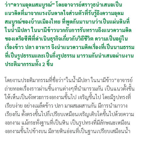
ว่า”ความอุดมสมบูรณ์” โดยอาจารย์ศราวุธนำเสนอเป็น
แนวคิดที่มาจากแรงบันดาลใจส่วนตัวที่รับรู้ถึงความอุดม
สมบูรณ์ของบ้านเมืองไทย ที่พูดกันมานานว่าเป็นแผ่นดินที่
ในน้ำมีปลา ในนามีข้าวบวกกับการรับทราบถึงแนวความคิด
ของเครือซีพีที่ดำเนินธุรกิจเกี่ยวกับวิถีชีวิต ความเป็นอยู่ใน
เรื่องข้าว ปลา อาหาร จึงนำแนวความคิดเรื่องที่เป็นนามธรรม
ที่เป็นรูปธรรมและเป็นกึ่งรูปธรรม มารวมกันนำเสนอผ่านงาน
ประติมากรรมทั้ง 2 ชิ้น
โดยงานประติมากรรมที่ชื่อว่า”ในน้ำมีปลา ในนามีข้าว”อาจารย์
ถ่ายทอดเรื่องราวผ่านชิ้นงานต่างๆที่นำมารวมกัน เป็นแนวตั้งขึ้น
ให้เห็นเป็นจังหวะการงอกงามขึ้นไป เจริญขึ้นไป โดยมีรูปทรงที่
เรียบง่าย อย่างเมล็ดข้าว ปลา มาผสมผสานกัน มีการนำมาวาง
เรียงกัน ตั้งตรงขึ้นไปก็เปรียบเหมือนเจริญเติบโตขึ้นไปด้วยความ
งอกงาม แม้กระทั่งฐานที่เป็นหิน เป็นรูปทรงที่มีลักษณะเหมือน
งอกงามขึ้นไปข้างบน มีลายหินอ่อนที่เป็นฐานเปรียบเสมือนน้ำ