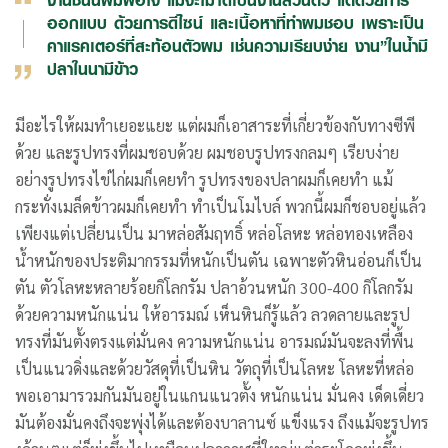
ออกแบบ ด้วยการดีไซน์ และเนื้อหาที่ทำผมชอบ เพราะเป็น
คาแรคเตอร์ที่สะท้อนตัวผม เช่นความเรียบง่าย งาน”ในน้ำมี
ปลาในนามีข้าว
มีอะไรให้ผมทำเยอะแยะ แต่ผมก็เอาสาระที่เกี่ยวข้องกับทางซีพี
ด้วย และรูปทรงที่ผมชอบด้วย ผมชอบรูปทรงกลมๆ เรียบง่าย
อย่างรูปทรงไข่ไก่ผมก็เคยทำ รูปทรงของปลาผมก็เคยทำ แม้
กระทั่งเมล็ดข้าวผมก็เคยทำ ทำเป็นโมไบล์ พวกนี้ผมก็ชอบอยู่แล้ว
เพียงแต่เปลี่ยนเป็น มาหล่อสัมฤทธิ์ หล่อโลหะ หล่อทองเหลือง
น้ำหนักของประติมากรรมที่หนักเป็นตัน เฉพาะตัวหินอ่อนก็เป็น
ตัน ตัวโลหะหลายร้อยกิโลกรัม ปลาอ้วนหนัก 300-400 กิโลกรัม
ด้วยความหนักแน่น ให้อารมณ์ เห็นหินก็รู้แล้ว ลวดลายและรูป
ทรงที่มันตั้งตรงแต่มั่นคง ความหนักแน่น อารมณ์มันจะลงที่พื้น
เป็นแนวดิ่งและด้วยวัสดุที่เป็นหิน วัตถุที่เป็นโลหะ โลหะที่หล่อ
พอเอามารวมกันมันอยู่ในแกนแนวตั้ง หนักแน่น มั่นคง เด็ดเดี่ยว
มันต้องมั่นคงถึงจะพุ่งได้และต้องบาลานซ์ แข็งแรง ถึงแม้จะรูปทร