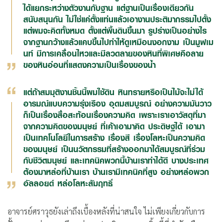
ได้แยกระหว่างตัวงานกับฐาน แต่ฐานเป็นเรื่องเดียวกัน
สนับสนุนกัน ไม่ใช่แค่ตั้งแท่นแล้วเอางานประติมากรรมไปตั้ง
แต่ผมจะคิดทั้งหมด ตั้งแต่พื้นดินขึ้นมา รูปร่างเป็นอย่างไร
จากฐานกว้างแล้วแคบขึ้นไปทำให้ดูเหมือนงอกงาม เป็นมูฟเม
นท์ มีการเคลื่อนไหวและมีลวดลายของหินที่พิเศษคือลาย
ของหินอ่อนที่แสดงความเป็นเรื่องของน้ำ
แต่ถ้าสมมุติงานชิ้นนี้ผมใช้ดิน หินทรายหรือเป็นไม้จะไม่ได้
อารมณ์แบบความรุ่งเรือง อุดมสมบูรณ์ อย่างความมันวาว
ก็เป็นเรื่องสื่อสะท้อนเรื่องความคิด เพราะเราเอาวัสดุที่มา
จากความคิดของมนุษย์ ที่เค้าเอามาคิด ประดิษฐได้ เอามา
เป็นเทคโนโลยีในการสร้าง เรื่องสี เรื่องโลหะเป็นความคิด
ของมนุษย์ เป็นนวัตกรรมที่สร้างออกมาได้สมบูรณ์ที่ร่วม
กับชีวิตมนุษย์ และเทคนิคพวกนี้บ้านเราทำได้ดี บางประเทศ
ต้องมาหล่อที่บ้านเรา บ้านเรามีเทคนิคที่สูง อย่างหล่อพวก
อัลลอยด์ หล่อโลหะสัมฤทธิ์
อาจารย์ศราวุธยังเล่าถึงเบื้องหลังที่น่าสนใจ ไม่เพียงเกี่ยวกับการ