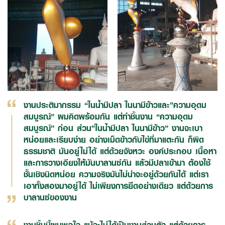
งานประติมากรรม “ในน้ำมีปลา ในนามีข้าวและ”ความอุดม
สมบูรณ์” ผมคิดพร้อมกัน แต่ทำชิ้นงาน “ความอุดม
สมบูรณ์” ก่อน ส่วน”ในน้ำมีปลา ในนามีข้าว” งานจะเบา
หน่อยและเรียบง่าย อย่างเม็ดข้าวกับไข่ที่มาแตะกัน ก็ผิด
ธรรมชาติ มันอยู่ไม่ได้ แต่ด้วยจังหวะ องค์ประกอบ เนื้อหา
และการวางเอียงให้มันบาลานซ์กัน แล้วมีปลาเข้ามา ต้องใช้
ชั้นเชิงนิดหน่อย ความจริงมันไม่น่าจะอยู่ด้วยกันได้ แต่เรา
เอาทั้งสองมาอยู่ได้ ไม่เพียงการยึดอย่างเดียว แต่ด้วยการ
บาลานซ์ของงาน
งานชิ้นนี้ผมพอใจ แม้จะไม่ได้เป็นงานส่วนตัว แต่ด้วยการ