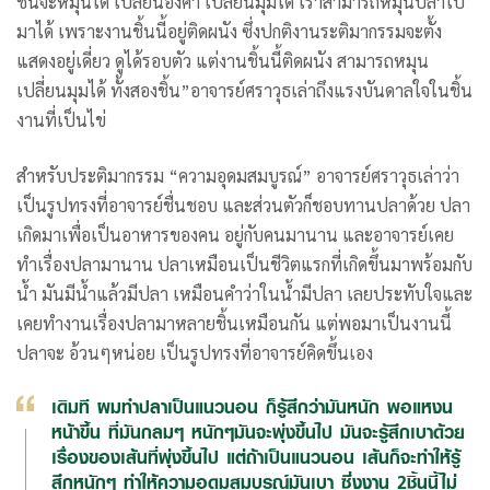
ชั้นจะหมุนได้ เปลี่ยนองศา เปลี่ยนมุมได้ เราสามารถหมุนปลาไป
มาได้ เพราะงานชิ้นนี้อยู่ติดผนัง ซึ่งปกติงานระติมากรรมจะตั้ง
แสดงอยู่เดี่ยว ดูได้รอบตัว แต่งานชิ้นนี้ติดผนัง สามารถหมุน
เปลี่ยนมุมได้ ทั้งสองชิ้น”อาจารย์ศราวุธเล่าถึงแรงบันดาลใจในชิ้น
งานที่เป็นไข่
สำหรับประติมากรรม “ความอุดมสมบูรณ์” อาจารย์ศราวุธเล่าว่า
เป็นรูปทรงที่อาจารย์ชื่นชอบ และส่วนตัวก็ชอบทานปลาด้วย ปลา
เกิดมาเพื่อเป็นอาหารของคน อยู่กับคนมานาน และอาจารย์เคย
ทำเรื่องปลามานาน ปลาเหมือนเป็นชีวิตแรกที่เกิดขึ้นมาพร้อมกับ
น้ำ มันมีน้ำแล้วมีปลา เหมือนคำว่าในน้ำมีปลา เลยประทับใจและ
เคยทำงานเรื่องปลามาหลายชิ้นเหมือนกัน แต่พอมาเป็นงานนี้
ปลาจะ อ้วนๆหน่อย เป็นรูปทรงที่อาจารย์คิดขึ้นเอง
เดิมที ผมทำปลาเป็นแนวนอน ก็รู้สึกว่ามันหนัก พอแหงน
หน้าขึ้น ที่มันกลมๆ หนักๆมันจะพุ่งขึ้นไป มันจะรู้สึกเบาด้วย
เรื่องของเส้นที่พุ่งขึ้นไป แต่ถ้าเป็นแนวนอน เส้นก็จะทำให้รู้
สึกหนักๆ ทำให้ความอุดมสมบูรณ์มันเบา ซึ่งงาน 2ชิ้นนี้ไม่