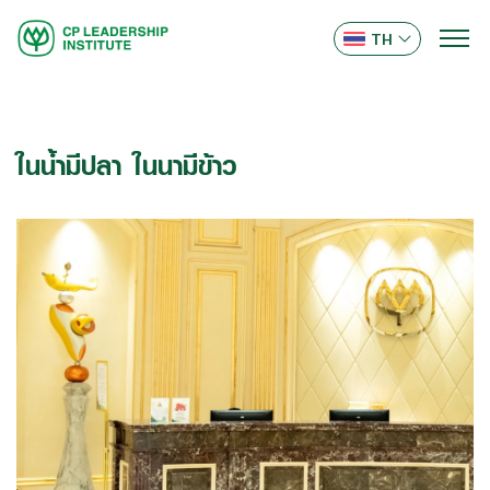
TH
ในน้ำมีปลา ในนามีข้าว