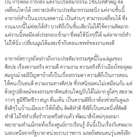
ปั้น การหล่อ การกลึง แต่งานประติมากรรม 2ชิ้นนี้ที่สำคัญ คือ
เคลื่อนไหวได้ เพราะปกติงานประติมากรรมจะนิ่ง แต่งานชิ้นนี้
อาจารย์ทำเป็นแบบนอคดาวน์ เป็นส่วนๆ สามารถเคลื่อนได้ ซึ่ง
งานแบบนี้ไม่ค่อยได้ทำ บางทีก็เป็นชิ้นเดียวไม่ได้ใช้ความคิดมาก
แต่งานนี้พอมีองค์ประกอบเข้ามา ซึ่งจะให้นิ่งๆก็ได้ แต่อาจารย์ทำ
ไม่ให้นิ่ง เปลี่ยนมุมได้และเข้ากับคอนเซพท์ของงานพอดี
อาจารย์ศราวุธยังกล่าวถึงงานประติมากรรมชุดนี้ในแง่มุมของ
ศิลปะ เรื่องความจริง ความดี ความงาม ความจริงที่ว่าเมืองไทยอุดม
สมบูรณ์ จะมีปัญหาบ้างก็เป็นเรื่องธรรมดา ความดีก็เป็นการสอน
ให้คนเป็นคนดี ความงามทางศิลปะ ซึ่งรสนิยมคนไม่เหมือนกัน แต่
ด้วยรูปลักษณ์ของธรรมชาติคนส่วนใหญ่รับได้ไม่ยาก ดูใสๆ สะอาด
วาวๆ ดูมีชีวิตชีวา สนุก ตื่นเต้น เป็นความดีที่เราต้องช่วยกันดูแล
สิ่งดีๆในบ้านเมืองเราให้ยั่งยืน คิดดีทำดี ซีพีก็เป็นคนหนึ่งที่คิดดี
ทำดี ไม่ใช่ทำเพื่อร่ำรวยหรือส่วนตัว พัฒนาสิ่งใหม่ๆออกมา
พยายามทำแม้กระทั่งเรื่องศูนย์การเรียนรู้ อันนี้เป็นเรื่องวิเศษมาก
นอกเหนือจากรัฐบาล หน่วยงานราชการ และยังสอนคนรุ่นหลังอีก