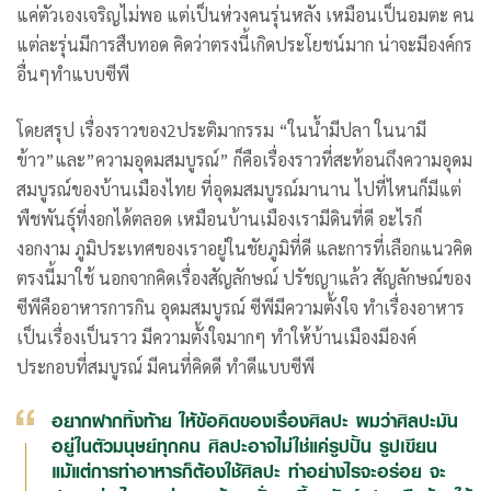
แค่ตัวเองเจริญไม่พอ แต่เป็นห่วงคนรุ่นหลัง เหมือนเป็นอมตะ คน
แต่ละรุ่นมีการสืบทอด คิดว่าตรงนี้เกิดประโยชน์มาก น่าจะมีองค์กร
อื่นๆทำแบบซีพี
โดยสรุป เรื่องราวของ2ประติมากรรม “ในน้ำมีปลา ในนามี
ข้าว”และ”ความอุดมสมบูรณ์” ก็คือเรื่องราวที่สะท้อนถึงความอุดม
สมบูรณ์ของบ้านเมืองไทย ที่อุดมสมบูรณ์มานาน ไปที่ไหนก็มีแต่
พืชพันธุ์ที่งอกได้ตลอด เหมือนบ้านเมืองเรามีดินที่ดี อะไรก็
งอกงาม ภูมิประเทศของเราอยู่ในชัยภูมิที่ดี และการที่เลือกแนวคิด
ตรงนี้มาใช้ นอกจากคิดเรื่องสัญลักษณ์ ปรัชญาแล้ว สัญลักษณ์ของ
ซีพีคืออาหารการกิน อุดมสมบูรณ์ ซีพีมีความตั้งใจ ทำเรื่องอาหาร
เป็นเรื่องเป็นราว มีความตั้งใจมากๆ ทำให้บ้านเมืองมีองค์
ประกอบที่สมบูรณ์ มีคนที่คิดดี ทำดีแบบซีพี
อยากฝากทิ้งท้าย ให้ข้อคิดของเรื่องศิลปะ ผมว่าศิลปะมัน
อยู่ในตัวมนุษย์ทุกคน ศิลปะอาจไม่ใช่แค่รูปปั้น รูปเขียน
แม้แต่การทำอาหารก็ต้องใช้ศิลปะ ทำอย่างไรจะอร่อย จะ